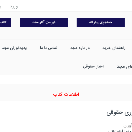
ورود
و
راهنمای خرید
در باره مجد
تماس با ما
پدیدآوران مجد
ای مجد
اخبار حقوقی
اطلاعات کتاب
وری حقوقی
وران:
فیا آدامزباتی