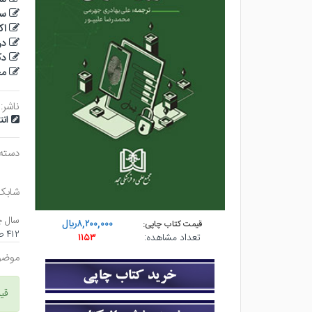
سو
اک
در
دک
مح
ناشر:
ان
دسته
شابک
سال چ
۸,۲۰۰,۰۰۰ريال
قیمت کتاب چاپی:
۴۱۲ صفحه - وزيري (شوميز) - چاپ ۱
تعداد مشاهده:
۱۱۵۳
موضو
قی