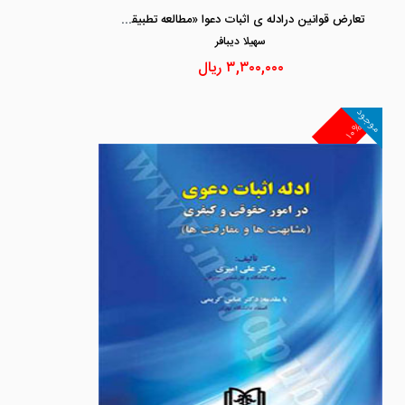
تعارض قوانین درادله ی اثبات دعوا «مطالعه تطبیقی درحقوق ایران و انگلیس»
سهيلا ديبافر
۳,۳۰۰,۰۰۰
ریال
موجود
۱۰%