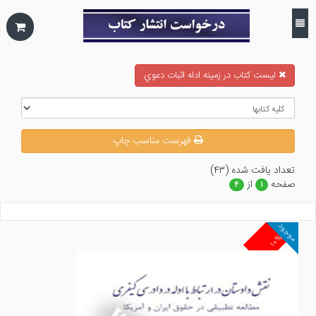
ليست كتاب در زمينه ادله اثبات دعوي
فهرست مناسب چاپ
تعداد يافت شده (۴۳)
صفحه
از
۴
۱
موجود
۱۰%