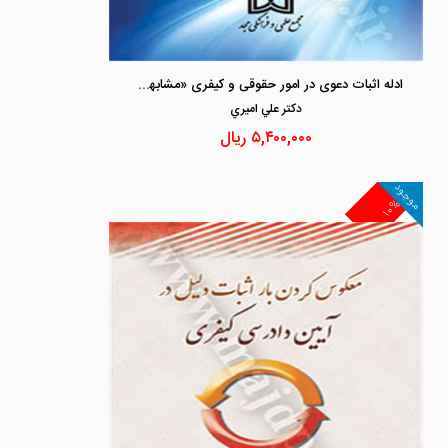
ادله اثبات دعوی در امور حقوقی و کیفری «مشابهت ها و مفارقت ها »
دكتر علي اميري
۵,۴۰۰,۰۰۰
ریال
موجود
۱۰%