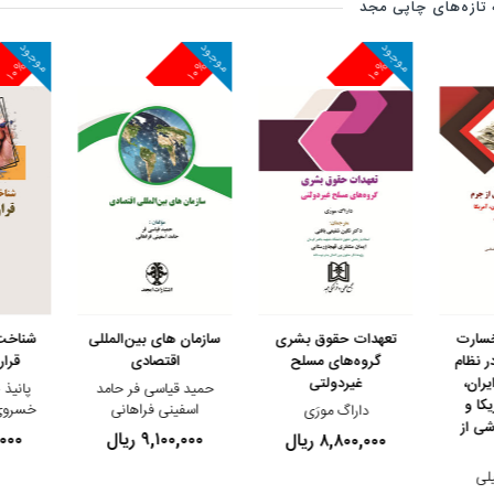
تازه‌های چاپی مجد
موجود
موجود
موجود
۱۰%
۱۰%
۱۰%
مشاهده و خرید
مشاهده و خرید
مشاهده 
خسارت
تعهدات حقوق بشری
سازمان های بین‌المللی
شناخت 
ر نظام
گروه‌های مسلح
اقتصادی
قرار
ران،
غیردولتی
حمید قیاسی فر حامد
پانیذ 
کا و
اسفینی فراهانی
خسروی 
داراگ مورَی
ی از
۹,۱۰۰,۰۰۰ ریال
۰۰,۰۰۰
۸,۸۰۰,۰۰۰ ریال
لی