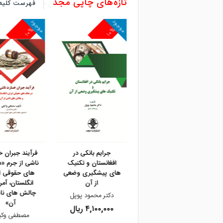
تازه‌های چاپی مجد
فهرست کلیه 
موجود
موجود
موجود
۱۰%
۱۰%
۱۰%
مشاهده و خرید
مشاهده و خرید
مشاهده و خرید
آموزش جامع نگارش
جرایم بانکی در
فرآیند جبران 
قراردادهای مشارکت
افغانستان و تکنیک
ناشی از جرم «د
های پیشگیری وضعی
های حقوقی ای
احمد متولی سمانه کافتری
از آن
انگلستان، آمری
۹,۱۰۰,۰۰۰ ریال
چالش های ناش
دکتر محمود پوپل
آن»
۴,۱۰۰,۰۰۰ ریال
مصطفی وکی