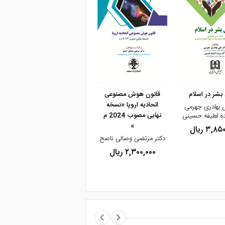
و خرید
مشاهده و خرید
مشاهده و خرید
بشر در اسلام
قانون هوش مصنوعی
جرم‌انگاری بین‌المللی
اتحادیه اروپا «نسخه
بوم‌زدایی «اکوساید»
ی بهادری جهرمی
نهایی مصوب 2024 م
ده لطیفه حسینی
دکترشراره ابطحی
د
»
۳,۸ ریال
۴,۱۰۰,۰۰۰ ریال
دکتر مرتضی وصالی ناصح
۲,۳۰۰,۰۰۰ ریال