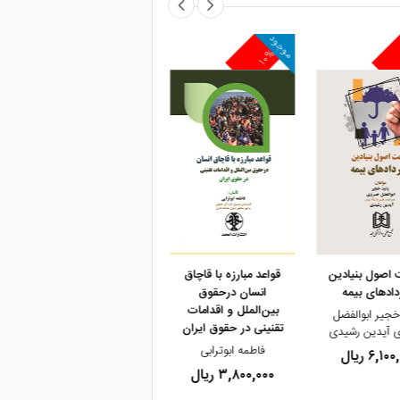
موجود
موجود
م
۱۰%
۱۰%
و خرید
مشاهده و خرید
مشاهده و خرید
اصول بنیادین
قواعد مبارزه با قاچاق
جستاری در توجیه آراء
دادهای بیمه
انسان درحقوق
قضایی «مدنی»
بین‌الملل و اقدامات
خجیر ابوالفضل
دکتر محمد صالحی راد
تقنینی در حقوق ایران
آیدین رشیدی
۴,۸۰۰,۰۰۰ ریال
فاطمه ابوترابی
۶,۱ ریال
۳,۸۰۰,۰۰۰ ریال