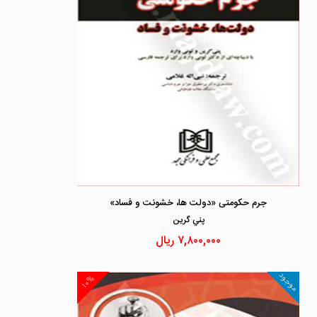
جرم حکومتی «دولت ها، خشونت و فساد»
پني گرين
۷,۸۰۰,۰۰۰
ریال
موجود
۱۰%