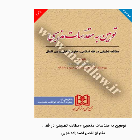
موجود
۱۰%
توهین به مقدسات مذهبی «مطالعه تطبیقی در فقه اسلامی, حقوق داخلی و بین الملل»
دكتر ابوالفضل احمدزاده خويي