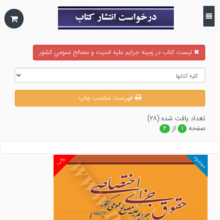
ليست كتاب در زمينه جرايم عليه امنيت و مصالح عمومي كشور
فهرست مناسب چاپ
تعداد يافت شده (۲۸)
صفحه
از
۲
۱
موجود
۱۰%