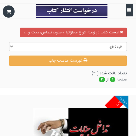
ليست كتاب در زمينه انواع مجازاتها «حدود، قصاص، ديات و...»
فهرست مناسب چاپ
تعداد يافت شده (۲۱)
صفحه
از
۲
۱
موجود
۱۰%