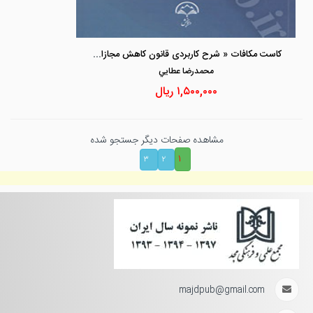
کاست مکافات « شرح کاربردی قانون کاهش مجازات حبس تعزیری»
محمدرضا عطايي
۱,۵۰۰,۰۰۰
ریال
مشاهده صفحات دیگر جستجو شده
۱
۳
۲
majdpub@gmail.com