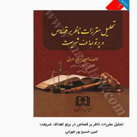
موجود
۱۰%
تحلیل مقررات ناظر بر قصاص در پرتو اهداف شریعت
امين خسرو پور طهراني