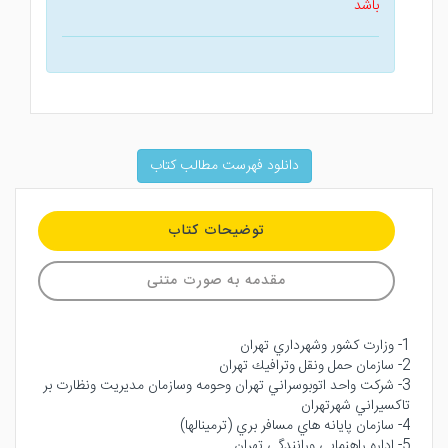
باشد
دانلود فهرست مطالب کتاب
توضیحات کتاب
مقدمه به صورت متنی
1- وزارت كشور وشهرداري تهران
2- سازمان حمل ونقل وترافيك تهران
3- شركت واحد اتوبوسراني تهران وحومه وسازمان مديريت ونظارت بر
تاكسيراني شهرتهران
4- سازمان پايانه هاي مسافر بري (ترمينالها)
5- اداره راهنمايي ورانندگي تهران