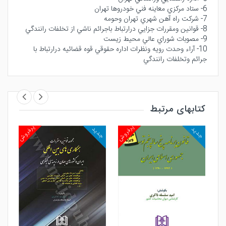
6- ستاد مركزي معاينه فني خودروها تهران
7- شركت راه آهن شهري تهران وحومه
8- قوانين ومقررات جزايي درارتباط باجرائم ناشي از تخلفات رانندگي
9- مصوبات شوراي عالي محيط زيست
10- آراء وحدت رويه ونظرات اداره حقوقي قوه قضائيه درارتباط با
جرائم وتخلفات رانندگي
کتابهای مرتبط
روش
پرفروش
پرفروش
جدید
جدید
جد