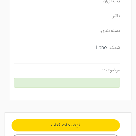
پدیدآوران:
ناشر:
دسته بندی:
شابک:
Label
موضوعات:
توضیحات کتاب