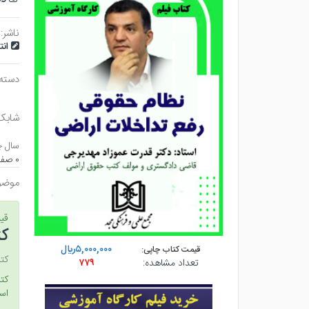
ناشر:
ان
دسته
شابک
سال چ
۰ صفحه - وزيري (شوميز) - چاپ ۱
موضو
قی
کت
۵,۰۰۰,۰۰۰ريال
قیمت کتاب چاپی:
کتا
تعداد مشاهده:
۷۷۹
است