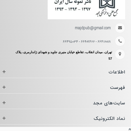
▪
تشریح آنچه در جلسه رسیدگی به پرونده قتل
در دادگاه کیفری یک می‌گذرد
▪
دادرسی جنایی و نحوه دفاع مؤثر در پرونده‌های
majdpub@gmail.com
قتل
۶۶۴۱۲۰۷۸ - ۶۶۴۰۹۴۲۲ - ۶۶۴۹۵۰۳۴
▪
تحلیل کاربردی دو پرونده واقعی جنایی با هدف
تهران، میدان انقلاب، تقاطع خیابان منیری جاوید و شهدای ژاندارمری، پلاک
انتقال تجربه عملی
57
اطلاعات
+
طرح این مباحث همراه با تحلیل پرونده‌های
فهرست
+
واقعی و توضیح منطق تصمیمات قضایی، به
مخاطب کمک می‌کند فرآیند دادرسی در
سایت‌های مجد
+
پرونده‌های قتل را نه در سطح کلیات قانونی،
بلکه در سطح واقعیت‌های عملی و چالش‌های
نماد الکترونیک
+
روزمره دادسرا و دادگاه درک کند. همین رویکرد،
این کارگاه را به منبعی کاربردی برای قضات،