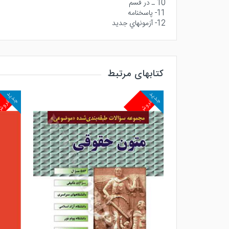
10 ـ در قسم
11- پاسخنامه
12- آزمونهاي جديد
کتابهای مرتبط
جدید
جدید
پرفروش
پرفرو