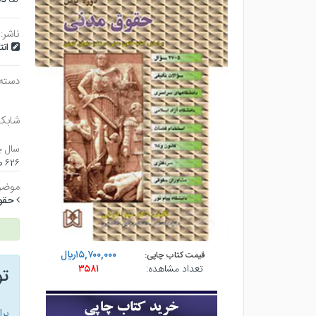
ناشر:
ان
دسته
شابک
سال چ
۶۲۶ صفحه - وزيري (شوميز) - چاپ ۲۱
موضو
حقو
۱۵,۷۰۰,۰۰۰ريال
قیمت کتاب چاپی:
تعداد مشاهده:
۳۵۸۱
ت
بر