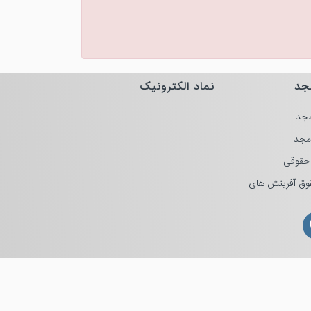
جد
نماد الکترونیک
جد
مجد
حقوقی
وق آفرینش های