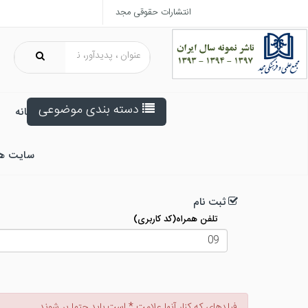
انتشارات حقوقی مجد
دسته بندی موضوعی
خانه
سایت ه
ثبت نام
تلفن همراه(کد کاربری)
فيلدهاي كه كنار آنها علامت * است بايد حتما پر شوند