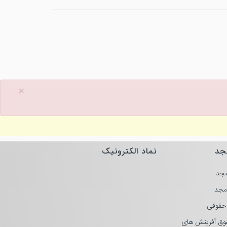
×
جد
نماد الکترونیک
جد
مجد
حقوقی
وق آفرینش های