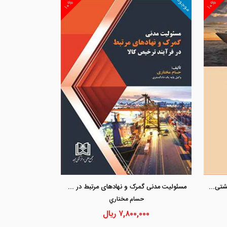
موجود
۱۰%
۱۰%
مشاهده و خرید
مشاهد
تحلیل تطبیقی شروط ضمنی در اجاره کشتی به انضام چند قرارداد اجاره کشتی
مسئولیت مدنی گمرک و نهادهای مرتبط در فرایند ترخیص کالا
حسام مختاري
۷,۸۰۰,۰۰۰
ریال