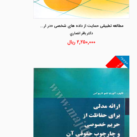
مطالعه تطبیقی حمایت از داده های شخصی «در اروپا،آمریکا،چین و ایران »
دكتر باقر انصاري
۲,۲۵۰,۰۰۰
ریال
موجود
غیرمجد