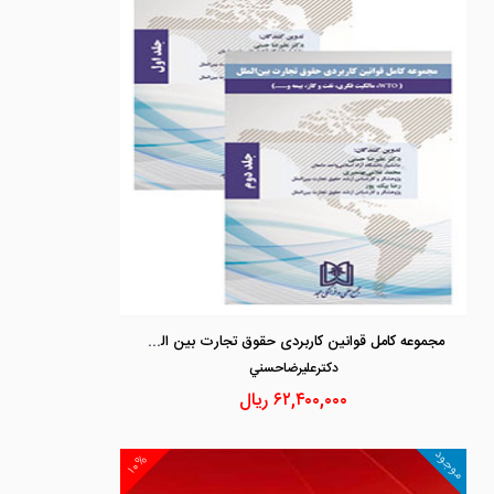
مجموعه کامل قوانین کاربردی حقوق تجارت بین الملل «2 جلدی» «ویراست دوم»
دكترعليرضاحسني
۶۲,۴۰۰,۰۰۰
ریال
موجود
۱۰%