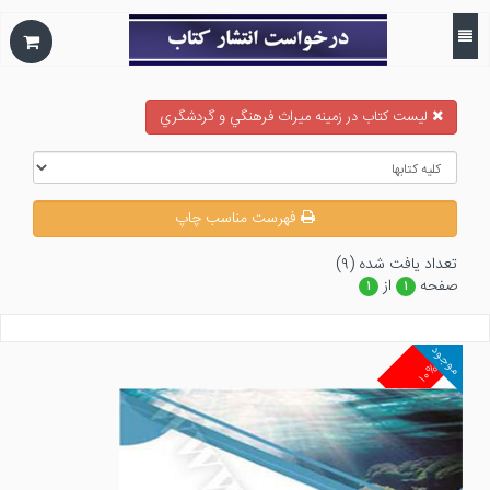
ليست كتاب در زمينه ميراث فرهنگي و گردشگري
فهرست مناسب چاپ
تعداد يافت شده (۹)
صفحه
از
۱
۱
موجود
۱۰%