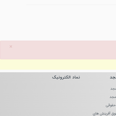
×
جد
نماد الکترونیک
جد
مجد
حقوقی
وق آفرینش های