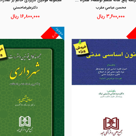
قانون برنامه پنج ساله ششم توسعه« همراه قانون بودجه »(1400-1396)
محسن عباسي مقرب
دكترعليرضاحسني
۳,۶۰۰,۰۰۰
ریال
۱۶,۸۰۰,۰۰۰
ریال
موجود
۵۰%