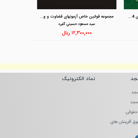
مشاهده و خرید
مشاهد
مجموعه کامل قوانین و مقررات شهرداری 1404 - فروش ویژه
مجموعه قوانین خاص آزمونهای قضاوت و وکالت
سيد مسعود حسيني گليرد
۱۲,۳۰۰,۰۰۰
ریال
جد
نماد الکترونیک
جد
مجد
حقوقی
وق آفرینش های