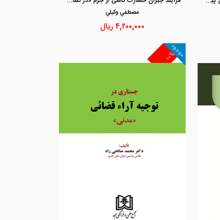
جرایم بانکی در افغانستان و تکنیک های پیشگیری وضعی از آن
فرآیند جبران خسارت ناشی از جرم «در نظام های حقوقی ایران، انگلستان، آمریکا و چالش های ناشی از آن»
مصطفي وكيلي
۴,۲۰۰,۰۰۰
ریال
موجود
۱۰%