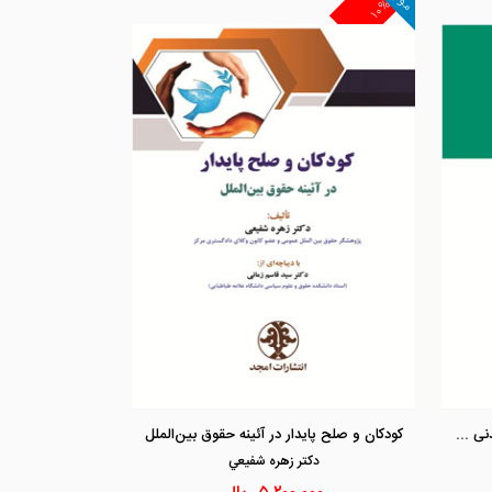
۱۰%
مشاهده و خرید
مشاهد
دانشنامه قوانین قانون آیین دادرسی مدنی جلد اول «مواد 1 الی 104»
کودکان و صلح پایدار در آئینه حقوق بین‌الملل
دكتر زهره شفيعي