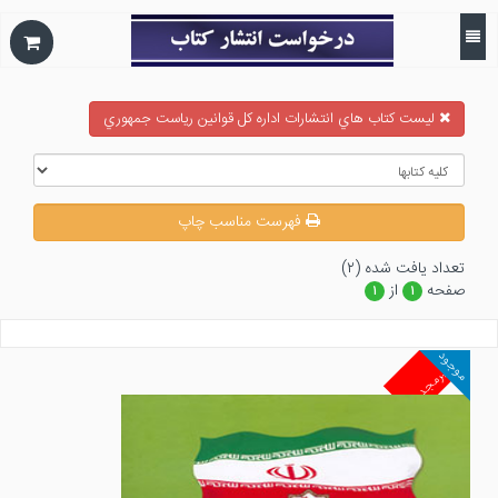
ليست كتاب هاي انتشارات اداره كل قوانين رياست جمهوري
فهرست مناسب چاپ
تعداد يافت شده (۲)
صفحه
از
۱
۱
موجود
غیرمجد