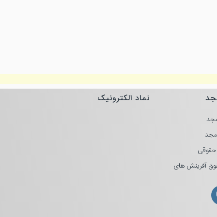
جد
نماد الکترونیک
جد
مجد
حقوقی
وق آفرینش های