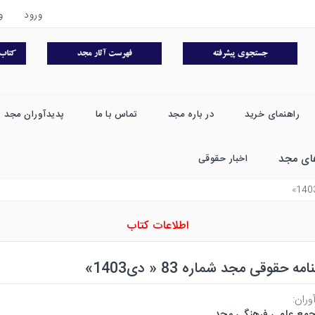
ورود
و
راهنمای خرید
در باره مجد
تماس با ما
پدیدآوران مجد
ای مجد
اخبار حقوقی
اطلاعات کتاب
مه حقوقی مجد شماره 83 « دی1403»
وران:
مع علمی فرهنگی مجد