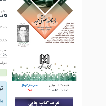
ناشر:
ان
دسته
شابک
سال چ
۱۵۸ صفحه - وزيري (شوميز) - چاپ ۱
موضو
۳,۲۰۰,۰۰۰ريال
قیمت کتاب چاپی:
ت
تعداد مشاهده:
۲۸۱
بر