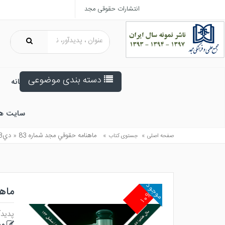
انتشارات حقوقی مجد
دسته بندی موضوعی
خانه
سایت ه
»
»
ماهنامه حقوقي مجد شماره 83 « دي1403»
صفحه اصلی
جستوی کتاب
موجود
ماهنا
۱۰%
پدیدآ
مج