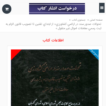
»
»
صفحه اصلی
جستوی کتاب
تحولات صدور سند در اراضي كشاورزي« از ابتداي تقنين تا تصويب قانون الزام به
ثبت رسمي معاملات اموال غير منقول »
اطلاعات کتاب
ناموجود