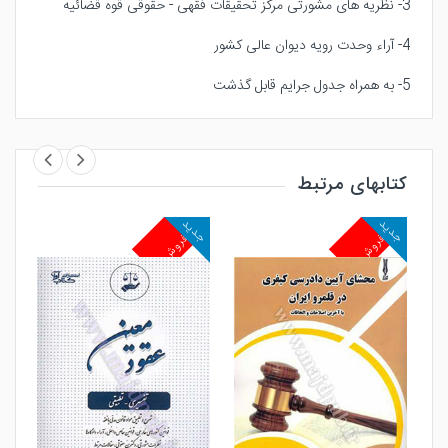
3- نظریه های مشورتی مرکز تحقیقات فقهی - حقوقی قوه قضائیه
4- آراء وحدت رویه دیوان عالی کشور
5- به همراه جدول جرایم قابل گذشت
کتابهای مرتبط
جدید
جدید
جد
پرفروش
پرفروش
پ