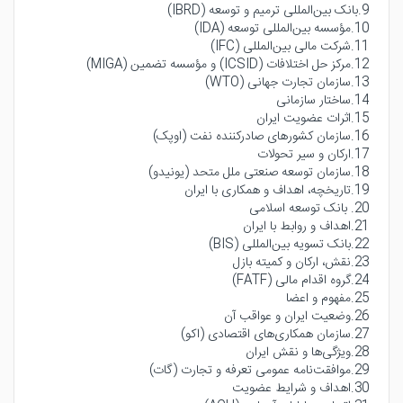
9.بانک بین‌المللی ترمیم و توسعه (IBRD)
10.مؤسسه بین‌المللی توسعه (IDA)
11.شرکت مالی بین‌المللی (IFC)
12.مرکز حل اختلافات (ICSID) و مؤسسه تضمین (MIGA)
13.سازمان تجارت جهانی (WTO)
14.ساختار سازمانی
15.اثرات عضویت ایران
16.سازمان کشورهای صادرکننده نفت (اوپک)
17.ارکان و سیر تحولات
18.سازمان توسعه صنعتی ملل متحد (یونیدو)
19.تاریخچه، اهداف و همکاری با ایران
20. بانک توسعه اسلامی
21.اهداف و روابط با ایران
22.بانک تسویه بین‌المللی (BIS)
23.نقش، ارکان و کمیته بازل
24.گروه اقدام مالی (FATF)
25.مفهوم و اعضا
26.وضعیت ایران و عواقب آن
27.سازمان همکاری‌های اقتصادی (اکو)
28.ویژگی‌ها و نقش ایران
29.موافقت‌نامه عمومی تعرفه و تجارت (گات)
30.اهداف و شرایط عضویت