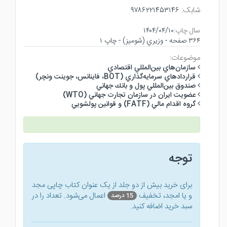
شابک:
۹۷۸۶۲۲۱۴۵۳۱۴۶
سال چاپ:
۱۴۰۴/۰۴/۱۰
۳۶۴ صفحه - وزيري (شوميز) - چاپ ۱
موضوعات:
سازمان‌هاي بين‌المللي اقتصادي
قراردادهاي سرمايه‌گذاري (BOT، فاينانس، جوينت ونچر)
صندوق بين‌المللي پول و بانك جهاني
عضويت ايران در سازمان تجارت جهاني (WTO)
گروه اقدام مالي (FATF) و قوانين پولشويي
توجه
برای خرید بیش از دو جلد از یک عنوان کتاب‌ چاپی مجد
و یا امجد، تخفیف
اعمال می‌شود. تعداد را در
15 درصد
سبد خرید اضافه کنید.