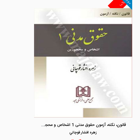
موجود
۱۰%
قانون، نکته، آزمون حقوق مدنی 1 اشخاص و محجورین «قانا»
زهره افشار قوچاني