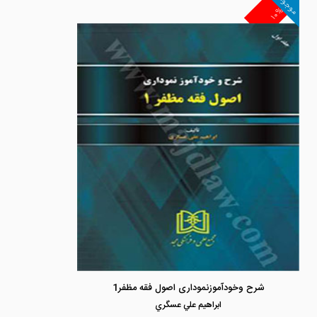
موجود
۱۰%
شرح وخودآموزنموداری اصول فقه مظفر1
ابراهيم علي عسگري