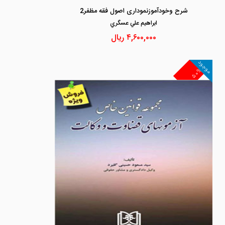
شرح وخودآموزنموداری اصول فقه مظفر2
ابراهيم علي عسگري
۴,۶۰۰,۰۰۰
ریال
موجود
۵۰%