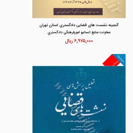
گنجینه نشست های قضایی دادگستری استان تهران
معاونت منابع انسانيو امورفرهنگي دادگستري
۶,۹۷۵,۰۰۰
ریال
موجود
غیرمجد