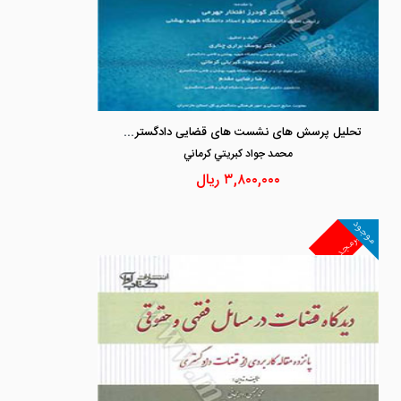
تحلیل پرسش های نشست های قضایی دادگستری استان مازندران جلد 1«بخش کیفری»
محمد جواد كبريتي كرماني
۳,۸۰۰,۰۰۰
ریال
موجود
غیرمجد