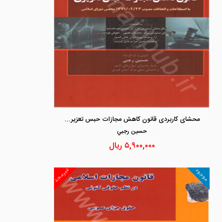
محشای کاربردی قانون کاهش مجازات حبس تعزیری «بااصطلاحات و الحاقات مصوب 1399/02/23 مجلس شورای اسلامی»
حسين رجبي
۵,۹۰۰,۰۰۰
ریال
غیرمجد
موجود