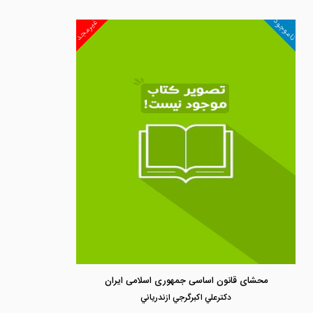
ناموجود
غیرمجد
محشای قانون اساسی جمهوری اسلامی ایران
دكترعلي اكبرگرجي ازندرياني