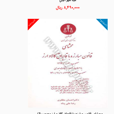
مينا شهر آئيني
۸,۴۹۰,۰۰۰
ریال
ناموجود
غیرمجد
محشای قانون مبارزه با قاچاق کالا و ارز مصوب 1392/10/3 با اصلاحات و الحاقات بعدی مصوب 1394/7/21 و 1400/11/10