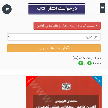
ليست كتاب در زمينه محشا و نظم كنوني قوانين
فهرست مناسب چاپ
تعداد يافت شده (۱۸)
صفحه
از
۲
۱
غیرمجد
موجود