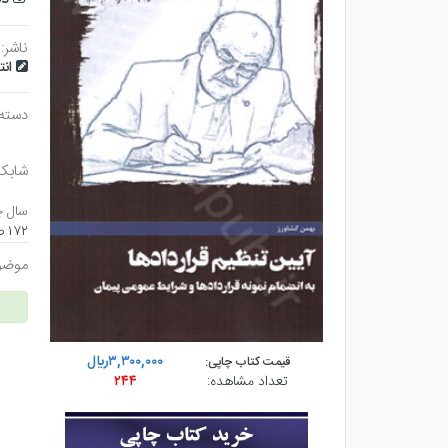
ناشر:
ان
دسته
شابک
سال چ
۱۷۲ صفحه - رقعي (شوميز) - چاپ ۱
موضو
۳,۳۰۰,۰۰۰ريال
قیمت کتاب چاپی:
تعداد مشاهده:
۲۴۴