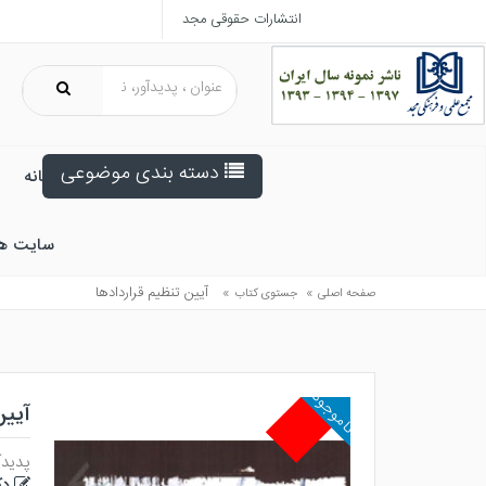
انتشارات حقوقی مجد
دسته بندی موضوعی
خانه
سایت ه
»
»
آيين تنظيم قراردادها
صفحه اصلی
جستوی کتاب
ناموجود
آیین
پدیدآ
دک