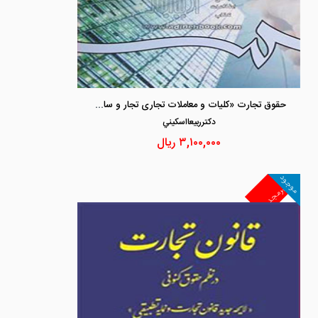
حقوق تجارت «کلیات و معاملات تجاری تجار و سازماندهی فعالیت تجاری »
دكترربيعااسكيني
۳,۱۰۰,۰۰۰
ریال
موجود
غیرمجد