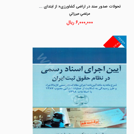
تحولات صدور سند در اراضی کشاورزی« از ابتدای تقنین تا تصویب قانون الزام به ثبت رسمی معاملات اموال غیر منقول »
مرتضي ميرزائي
۶,۰۰۰,۰۰۰
ریال
موجود
غیرمجد