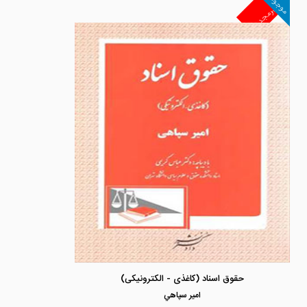
موجود
غیرمجد
حقوق اسناد (کاغذی - الکترونیکی)
امير سپاهي