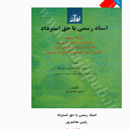
موجود
غیرمجد
اسناد رسمی با حق استرداد
رامين هاشم پور