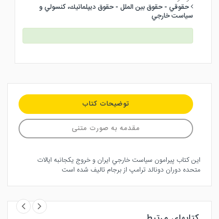
حقوقي - حقوق بين الملل - حقوق ديپلماتيك، كنسولي و
سياست خارجي
توضیحات کتاب
مقدمه به صورت متنی
اين كتاب پيرامون سياست خارجي ايران و خروج يكجانبه ايالات
متحده دوران دونالد ترامپ از برجام تاليف شده است
کتابهای مرتبط