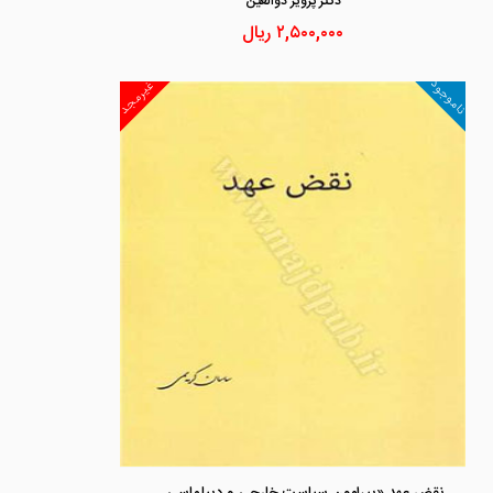
دكتر پرويز ذوالعين
۲,۵۰۰,۰۰۰
ریال
ناموجود
غیرمجد
نقض عهد «پیرامون سیاست خارجی و دیپلماسی هسته ای ایران»