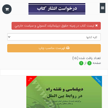
ليست كتاب در زمينه حقوق ديپلماتيك، كنسولي و سياست خارجي
فهرست مناسب چاپ
تعداد يافت شده (۱۵)
صفحه
از
۱
۱
موجود
۱۰%