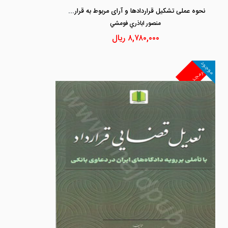
نحوه عملی تشکیل قراردادها و آرای مربوط به قراردادها
منصور اباذري فومشي
۸,۷۸۰,۰۰۰
ریال
موجود
غیرمجد