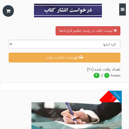
ليست كتاب در زمينه تنظيم قراردادها
فهرست مناسب چاپ
تعداد يافت شده (۲۰)
صفحه
از
۲
۱
موجود
۱۰%