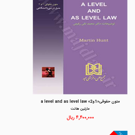
متون حقوقی«1و2» a level and as level law
مارتين هانت
۴,۴۰۰,۰۰۰
ریال