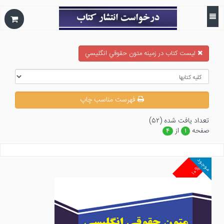
ليست كتاب در زمينه متون حقوقي انگليسي
فهرست مناسب چاپ
تعداد يافت شده (۵۲)
صفحه
از
۴
۱
موجود
۱۰%