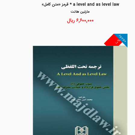
a level and as level law * قرمز «متن کامل»
مارتين هانت
۶,۶۰۰,۰۰۰
ریال
موجود
۱۰%