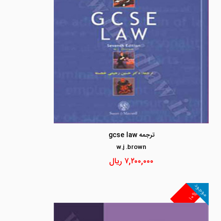
ترجمه gcse law
w.j .brown
۷,۲۰۰,۰۰۰
ریال
موجود
۱۰%