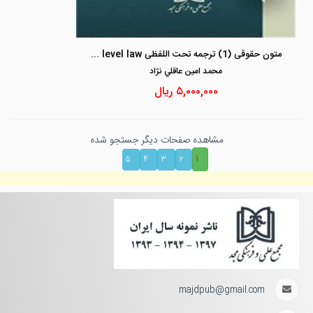
متون حقوقی (1) ترجمه تحت اللفظی a level and as level law «بخش حقوقی قراردادو حمایت مصرف کننده»
محمد امين عاقلي نژاد
۵,۰۰۰,۰۰۰
ریال
مشاهده صفحات دیگر جستجو شده
۱
۵
۴
۳
۲
majdpub@gmail.com