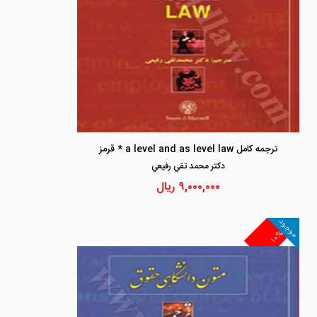
ترجمه کامل a level and as level law * قرمز
دكتر محمد تقي رفيعي
۹,۰۰۰,۰۰۰
ریال
موجود
۱۰%