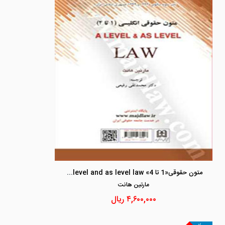
متون حقوقی«1 تا 4» a level and as level law «ویژه پیام نور»
مارتين هانت
۴,۶۰۰,۰۰۰
ریال