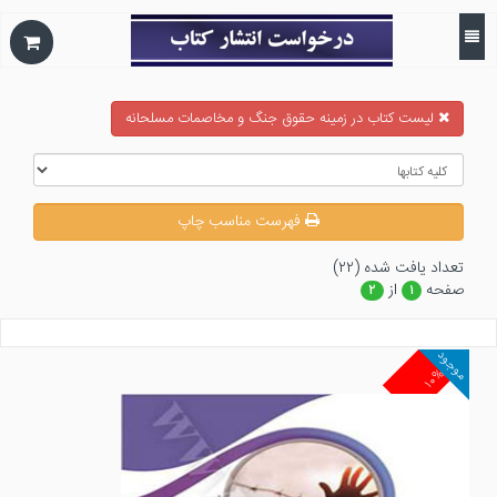
ليست كتاب در زمينه حقوق جنگ و مخاصمات مسلحانه
فهرست مناسب چاپ
تعداد يافت شده (۲۲)
صفحه
از
۲
۱
موجود
۱۰%