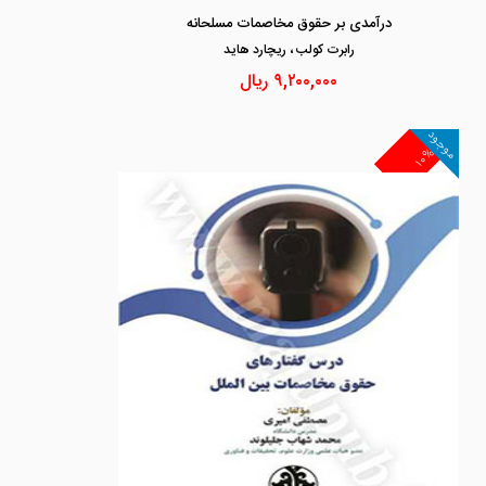
درآمدی بر حقوق مخاصمات مسلحانه
رابرت كولب ، ريچارد هايد
۹,۲۰۰,۰۰۰
ریال
موجود
۱۰%