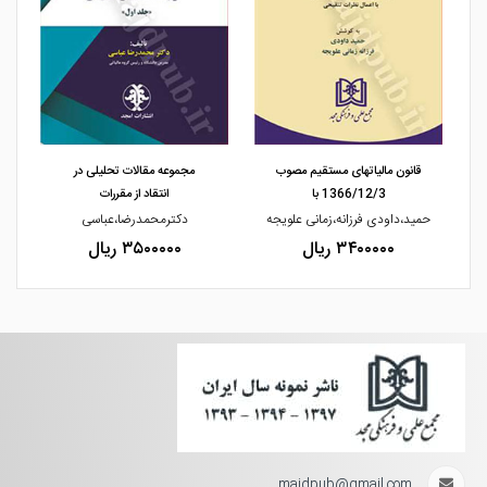
مشاهده و خرید
مشاهده و خرید
قانون مالیاتهای مستقیم مصوب
مجموعه مقالات تحلیلی در
1366/12/3 با
انتقاد از مقررات
چی
حمید،داودی فرزانه،زمانی علویجه
دکترمحمدرضا،عباسی
ح
۳۴۰۰۰۰۰ ریال
۳۵۰۰۰۰۰ ریال
majdpub@gmail.com