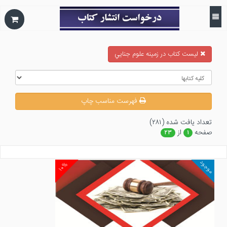
ليست كتاب در زمينه علوم جنايي
فهرست مناسب چاپ
تعداد يافت شده (۲۸۱)
صفحه
از
۲۳
۱
موجود
۱۰%