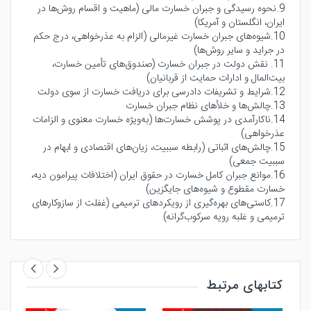
9.نحوه رسیدگی و جبران خسارت مالی (ماهیت و اقسام روش‌ها در
ایران، انگلستان و آمریکا)
10.شیوه‌های جبران خسارت غیرمالی (الزام به عذرخواهی، درج حکم
در جراید و سایر روش‌ها)
11. نقش دولت در جبران خسارت (صندوق‌های تأمین خسارت،
بیت‌المال و ادارات حمایت از قربانیان)
12.شرایط و تشریفات دادرسی برای دریافت خسارت از سوی دولت
13.چالش‌ها و خلأهای نظام جبران خسارت
14.ناکارآمدی در پوشش خسارت‌ها (به‌ویژه خسارت معنوی و الزامات
عذرخواهی)
15.چالش‌های اثباتی (رابطه سببیت، زیان‌های اقتصادی و ابهام در
سببیت جمعی)
16.موانع جبران کامل خسارت در حقوق ایران (اختلافات پیرامون دیه،
خسارت مقطوع و شیوه‌های جایگزین)
17.کاستی‌های بهره‌گیری از رویکردهای ترمیمی (غفلت از سازوکارهای
ترمیمی و غلبه رویه سرکوب‌گرانه)
کتابهای مرتبط