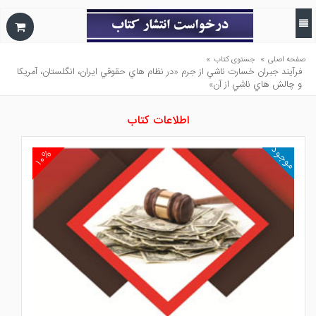
»
»
صفحه اصلی
جستوی کتاب
فرآيند جبران خسارت ناشي از جرم «در نظام هاي حقوقي ايران، انگلستان، آمريكا
و چالش هاي ناشي از آن»
اطلاعات کتاب
موجود
۱۰%