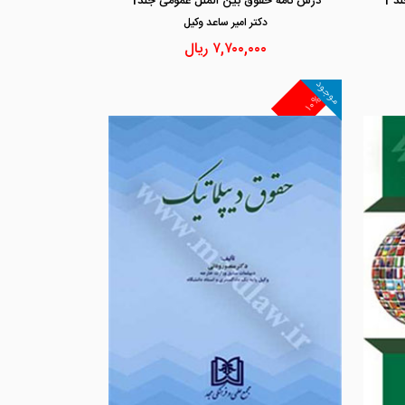
د 1
درس نامه حقوق بین الملل عمومی جلد1
دكتر امير ساعد وكيل
۷,۷۰۰,۰۰۰
ریال
موجود
۱۰%