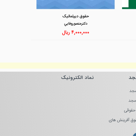
مشاهده و خرید
مشاهد
حقوق دیپلماتیک
دكترمنصوروفايي
۴,۰۰۰,۰۰۰
ریال
جد
نماد الکترونیک
جد
مجد
حقوقی
وق آفرینش های