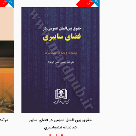
۱۰%
۱۰%
حقوق بین الملل عمومی در فضای سایبر
درآمد
كريانساك كيتيچايسري