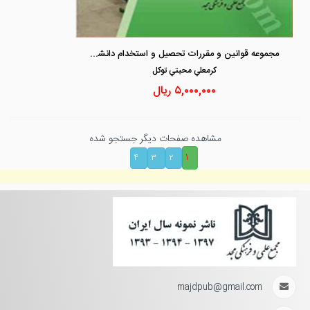
مجموعه قوانین و مقررات تحصیل و استخدام دانشجو معلمان «1308 تا 1397»
كرمعلي محبتي توكل
۵,۰۰۰,۰۰۰
ریال
مشاهده صفحات دیگر جستجو شده
۱
۴
۳
۲
majdpub@gmail.com