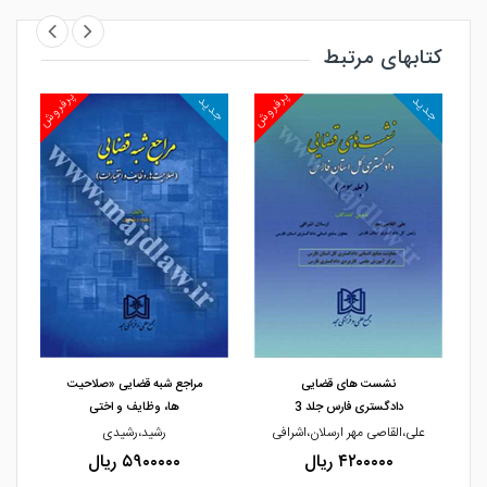
کتابهای مرتبط
روش
پرفروش
پرفروش
جدید
جدید
جد
مشاهده و خرید
مشاهده و خرید
نشست های قضایی
مراجع شبه قضایی «صلاحیت
دادگستری فارس جلد 3
ها، وظایف و اختی
علی،القاصی مهر ارسلان،اشرافی
رشید،رشیدی
۴۲۰۰۰۰۰ ریال
۵۹۰۰۰۰۰ ریال