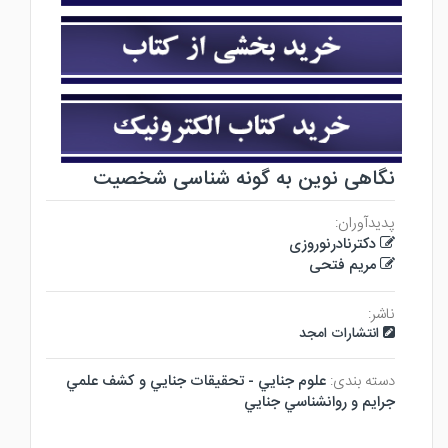
نگاهی نوین به گونه شناسی شخصیت
پدیدآوران:
دکترنادرنوروزی
مریم فتحی
ناشر:
انتشارات امجد
دسته بندی:
علوم جنايي - تحقيقات جنايي و كشف علمي
جرايم و روانشناسي جنايي