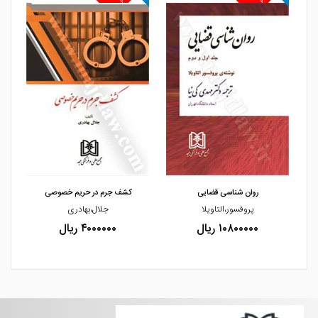
21. طبقهبندی شخصیت
22.فواید طبقهبندی شخصیت
23.کاربرد طبقهبندی و تحلیل شخصیت در حوزههای مختلف
24.مقایسه و ترکیب گونه‌شناسی چهارگانه با سایر طبقه‌بندی‌های
شخصیت
25.گونه‌شناسی چهارگانه و طبقه‌بندی شلدن، کرچمر، بقراط و جالینوس
مشاهده و خرید
مشاهده و خرید
26.گونهشناسی چهارگانه و طبقهبندی یونگ، مایرز- بریگز (MBTI) و
Big-5
روان شناسی قضایی
کشف جرم در حریم خصوصی
27.تیپ شخصیتی درون‌گراها (I)
پروفسور،التاویلا
جلال،بهادری
۱۰۸۰۰۰۰۰ ریال
۴۰۰۰۰۰۰ ریال
28. تیپ شخصیتی برون‌گراها (E)
29. تیپ شخصیتی حسی‌ها (S)
30. تیپ شخصیتی شمیها- شهودی‌ها (N)