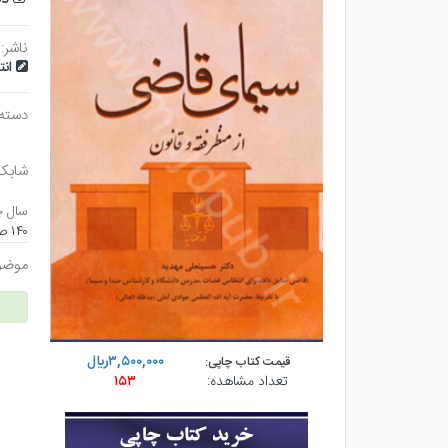
ناشر:
ان
دسته
شابک
سال چ
۱۴۰ صفحه - وزيري (شوميز) - چاپ ۱
موضو
۳,۵۰۰,۰۰۰ريال
قیمت کتاب چاپی:
تعداد مشاهده:
۱۵۳