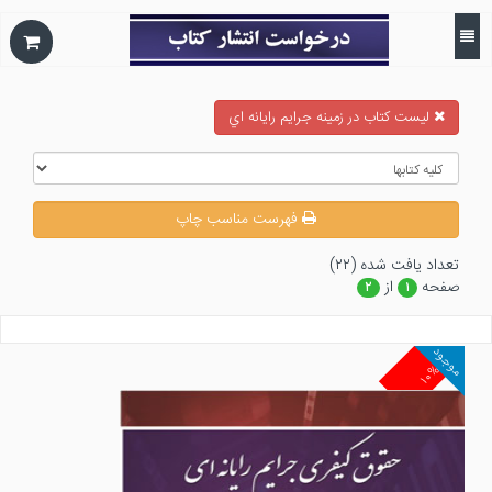
ليست كتاب در زمينه جرايم رايانه اي
فهرست مناسب چاپ
تعداد يافت شده (۲۲)
صفحه
از
۲
۱
موجود
۱۰%