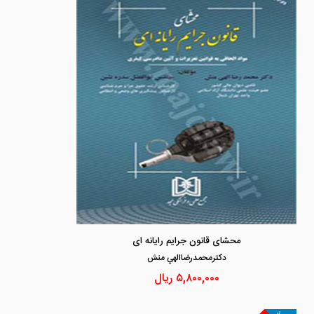
محشای قانون جرایم رایانه ای
دكترمحمدرضاالهي منش
۵,۸۰۰,۰۰۰
ریال