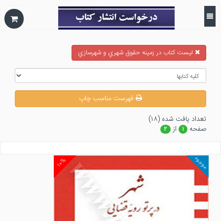
ليست كتاب در زمينه حقوق شهري و شهرسازي
فهرست مناسب چاپ
تعداد يافت شده (۱۸)
صفحه
از
۲
۱
موجود
۱۰%