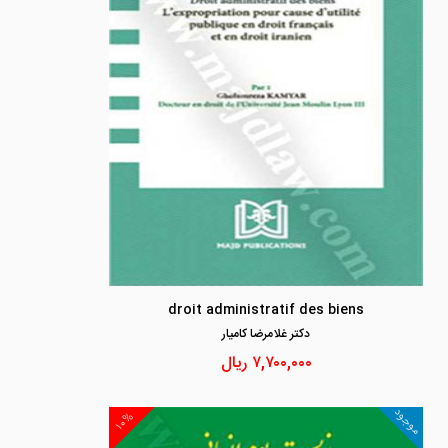
droit administratif des biens
دكتر غلامرضا كاميار
۷,۷۰۰,۰۰۰
ریال
موجود
۱۰%