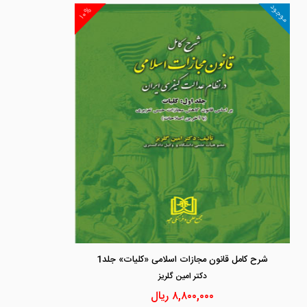
موجود
۱۰%
شرح کامل قانون مجازات اسلامی «کلیات» جلد1
دكتر امين گلريز
۸,۸۰۰,۰۰۰
ریال