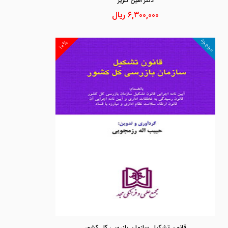
دكتر امين گلريز
۶,۳۰۰,۰۰۰
ریال
موجود
۱۰%