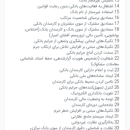
13.تأسیس غیرمجاز بانک
14.اشتغال به فعالیت‌های بانکی بدون رعایت قوانین
15.استفاده غیرمجاز از نام بانک
16.مصادیق برمبنای شخصیت مرتکب
17.مصادیق مشترک از سوی مشتریان و کارمندان بانکی
18.مصادیق مشترک از سوی بانک و کارمندان بانک (اختلاس،
پولشویی، تأمین مالی تروریسم، افشای اسرار)
19.تکنیک‌های ایجابی پیشگیری وضعی از جرایم بانکی
20.تکنیک‌های مبتنی بر افزایش تلاش برای ارتکاب جرم
21.سخت کردن آماج جرایم بانکی
22.شفافیت (تشخیص هویت، گزارشدهی، حفظ اسناد، شناسایی
معاملات مشکوک)
23.ثبت و اعلام دارایی کارمندان بانکی
24.ایجاد سامانه‌های ملی بانکی
25.ناامن کردن محیط بانکی برای کارمندان
26.کنترل تسهیل‌کننده‌های جرایم بانکی
27.تقویت بانکداری الکترونیک
28.توجه به وضعیت مالی کارمندان
29.جابه‌جایی دوره‌ای کارمندان
30.تکنیک‌های مبتنی بر افزایش خطر جرم
31.ایجاد سیستم جامع نظارتی
32.به‌کارگیری نظارت غیردولتی
33.نظارت و شناسایی دقیق کارمندان از سوی بانک مرکزی