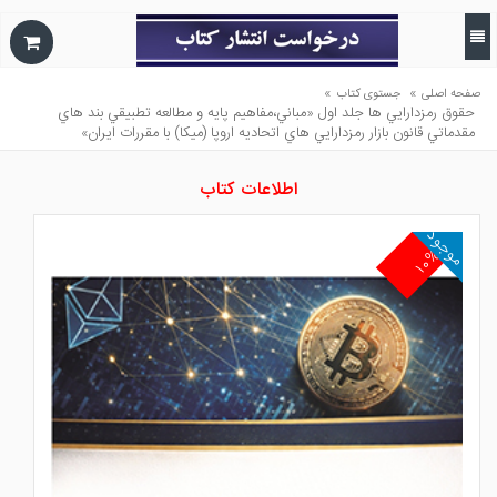
»
»
صفحه اصلی
جستوی کتاب
حقوق رمزدارايي ها جلد اول «مباني،مفاهيم پايه و مطالعه تطبيقي بند هاي
مقدماتي قانون بازار رمزدارايي هاي اتحاديه اروپا (ميكا) با مقررات ايران»
اطلاعات کتاب
موجود
۱۰%