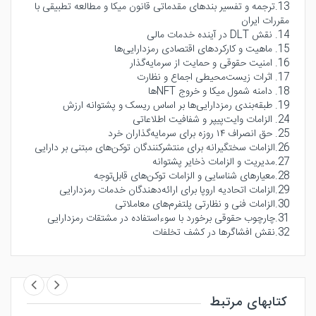
13.ترجمه و تفسیر بندهای مقدماتی قانون میکا و مطالعه تطبیقی با
مقررات ایران
14. نقش DLT در آینده خدمات مالی
15. ماهیت و کارکردهای اقتصادی رمزدارایی‌ها
16. امنیت حقوقی و حمایت از سرمایه‌گذار
17. اثرات زیست‌محیطی اجماع و نظارت
18. دامنه شمول میکا و خروج NFTها
19. طبقه‌بندی رمزدارایی‌ها بر اساس ریسک و پشتوانه ارزش
24. الزامات وایت‌پیپر و شفافیت اطلاعاتی
25. حق انصراف ۱۴ روزه برای سرمایه‌گذاران خرد
26.الزامات سختگیرانه برای منتشرکنندگان توکن‌های مبتنی بر دارایی
27.مدیریت و الزامات ذخایر پشتوانه
28.معیارهای شناسایی و الزامات توکن‌های قابل‌توجه
29.الزامات اتحادیه اروپا برای ارائه‌دهندگان خدمات رمزدارایی
30.الزامات فنی و نظارتی پلتفرم‌های معاملاتی
31.چارچوب حقوقی برخورد با سوءاستفاده در مشتقات رمزدارایی
32.نقش افشاگرها در کشف تخلفات
کتابهای مرتبط