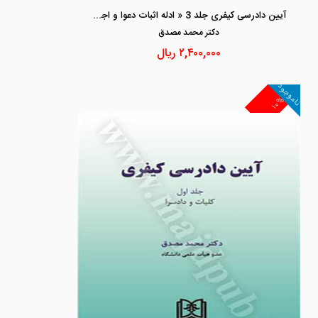
آیین دادرسی کیفری جلد 3 « ادله اثبات دعوا و اجرای احکام کیفری»
دكتر محمد مصدق
۲,۴۰۰,۰۰۰
ریال
ناموجود
۱۰%