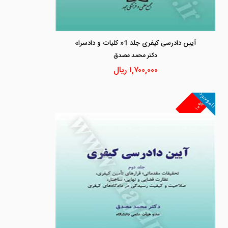
آیین دادرسی کیفری جلد 1« کلیات و دادسرا»
دكتر محمد مصدق
۱,۷۰۰,۰۰۰
ریال
ناموجود
۱۰%