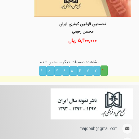
نخستین قوانین کیفری ایران
محسن رحيمي
۵,۴۰۰,۰۰۰
ریال
مشاهده صفحات دیگر جستجو شده
۱
۹
۸
۷
۶
۵
۴
۳
۲
majdpub@gmail.com