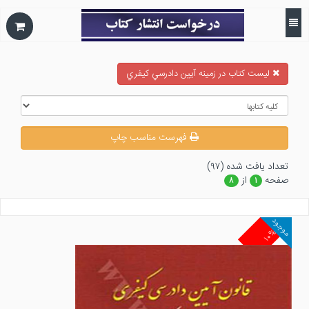
ليست كتاب در زمينه آيين دادرسي كيفري
فهرست مناسب چاپ
تعداد يافت شده (۹۷)
صفحه
از
۸
۱
موجود
۱۰%